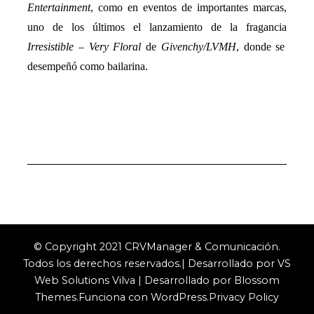
Entertainment
, como en eventos de importantes marcas,
uno de los últimos el lanzamiento de la fragancia
Irresistible – Very Floral
de
Givenchy/LVMH
, donde se
desempeñó como bailarina.
© Copyright 2021 CRVManager & Comunicación.
Todos los derechos reservados.| Desarrollado por VS
Web Solutions
Vilva | Desarrollado por
Blossom
Themes
.Funciona con
WordPress
.
Privacy Policy