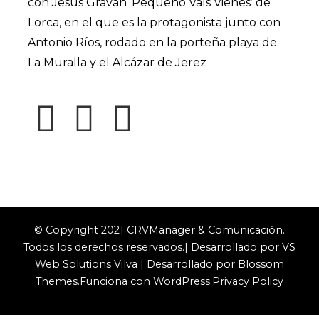
con Jesús Graván ‘Pequeño Vals Vienés’ de
Lorca, en el que es la protagonista junto con
Antonio Ríos, rodado en la porteña playa de
La Muralla y el Alcázar de Jerez
© Copyright 2021 CRVManager & Comunicación.
Todos los derechos reservados.| Desarrollado por VS
Web Solutions
Vilva | Desarrollado por
Blossom
Themes
.Funciona con
WordPress
.
Privacy Policy