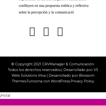
confluyen en una propuesta estética y reflexiva
sobre la percepción y la comunicació
© Copyright 2021 CRVManager & Comunicación.
Todos los derechos reservados.| Desarrollado por VS
Web Solutions
Vilva | Desarrollado por
Blossom
Themes
.Funciona con
WordPress
.
Privacy Policy
¡Hola!