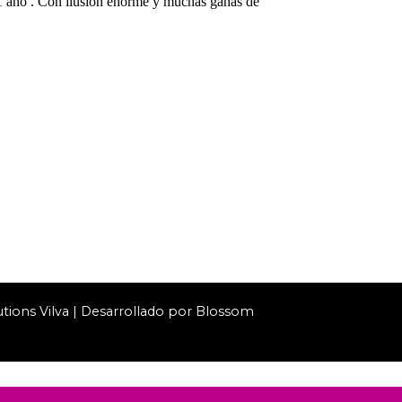
 1 año . Con ilusión enorme y muchas ganas de
utions
Vilva | Desarrollado por
Blossom