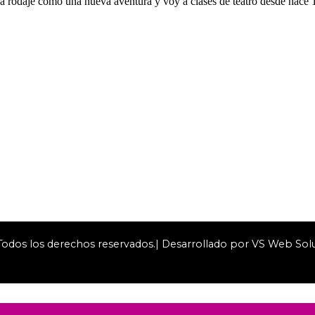
ada rodaje como una nueva aventura y voy a clases de teatro desde hace
dos los derechos reservados.| Desarrollado por VS Web Sol