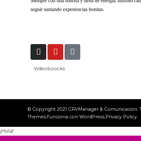
Siempre con una sonrisa y llena de energía, disfruto c
seguir sumando experiencias bonitas.
Videoboocks
© Copyright 2021 CRVManager & Comunicación. To
Themes
.Funciona con
WordPress
.
Privacy Policy
¡Hola!