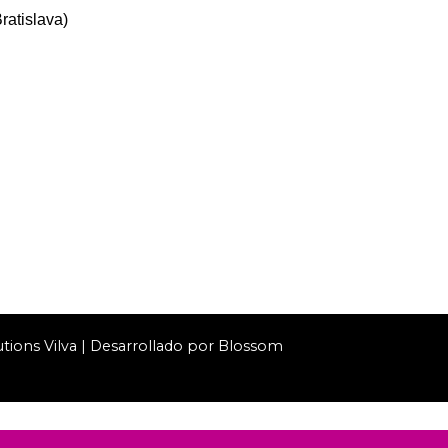
atislava)
utions
Vilva | Desarrollado por
Blossom