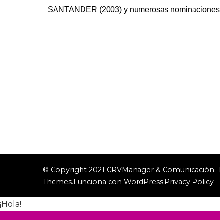
SANTANDER (2003) y numerosas nominaciones y me
© Copyright 2021 CRVManager & Comunicación. To
Themes
.Funciona con
WordPress
.
Privacy Policy
¡Hola!