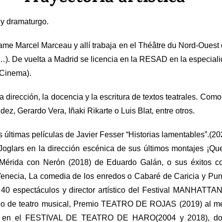
 y dramaturgo.
ame Marcel Marceau y allí trabaja en el Théâtre du Nord-Ouest 
). De vuelta a Madrid se licencia en la RESAD en la especialida
 Cinema).
dirección, la docencia y la escritura de textos teatrales. Como
z, Gerardo Vera, Iñaki Rikarte o Luis Blat, entre otros.
s últimas películas de Javier Fesser “Historias lamentables”.(2
oglars en la dirección escénica de sus últimos montajes ¡Que
e Mérida con Nerón (2018) de Eduardo Galán, o sus éxitos c
necia, La comedia de los enredos o Cabaré de Caricia y Punta
 40 espectáculos y director artístico del Festival MANHATTA
o de teatro musical, Premio TEATRO DE ROJAS (2019) al m
actor en el FESTIVAL DE TEATRO DE HARO(2004 y 2018),