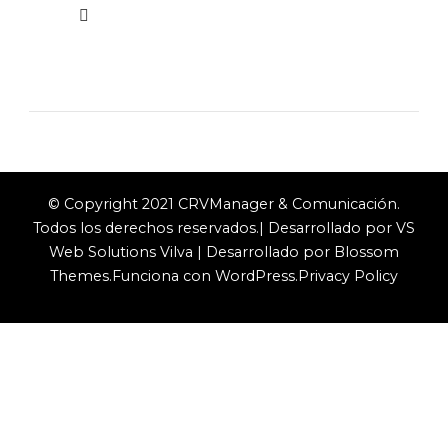
© Copyright 2021 CRVManager & Comunicación.
Todos los derechos reservados.| Desarrollado por VS
Web Solutions
Vilva | Desarrollado por
Blossom
Themes
.Funciona con
WordPress
.
Privacy Policy