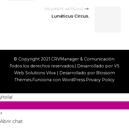
SIGUIENTE ARTÍCULO
Lunáticus Circus.
© Copyright 2021 CRVManager & Comunicación.
Todos los derechos reservados.| Desarrollado por VS
Web Solutions
Vilva | Desarrollado por
Blossom
Themes
.Funciona con
WordPress
.
Privacy Policy
¡Hola!
×
Abrir chat