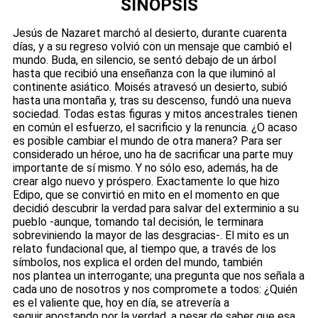
SINOPSIS
Jesús de Nazaret marchó al desierto, durante cuarenta
días, y a su regreso volvió con un mensaje que cambió el
mundo. Buda, en silencio, se sentó debajo de un árbol
hasta que recibió una enseñanza con la que iluminó al
continente asiático. Moisés atravesó un desierto, subió
hasta una montaña y, tras su descenso, fundó una nueva
sociedad. Todas estas figuras y mitos ancestrales tienen
en común el esfuerzo, el sacrificio y la renuncia. ¿O acaso
es posible cambiar el mundo de otra manera? Para ser
considerado un héroe, uno ha de sacrificar una parte muy
importante de sí mismo. Y no sólo eso, además, ha de
crear algo nuevo y próspero. Exactamente lo que hizo
Edipo, que se convirtió en mito en el momento en que
decidió descubrir la verdad para salvar del exterminio a su
pueblo -aunque, tomando tal decisión, le terminara
sobreviniendo la mayor de las desgracias-. El mito es un
relato fundacional que, al tiempo que, a través de los
símbolos, nos explica el orden del mundo, también
nos plantea un interrogante; una pregunta que nos señala a
cada uno de nosotros y nos compromete a todos: ¿Quién
es el valiente que, hoy en día, se atrevería a
seguir apostando por la verdad, a pesar de saber que esa