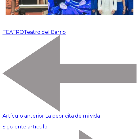
TEATRO
Teatro del Barrio
Artículo anterior
La peor cita de mi vida
Siguiente artículo