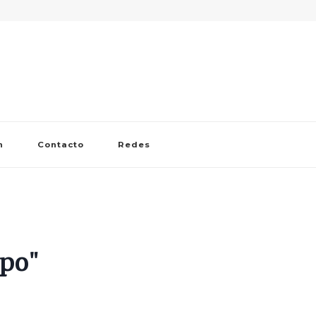
n
Contacto
Redes
opo"