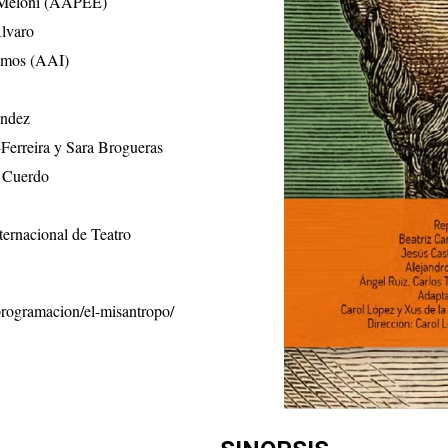
o Meloni (AAPEE)
Alvaro
Ramos (AAI)
ández
-Ferreira y Sara Brogueras
l Cuerdo
ternacional de Teatro
programacion/el-misantropo/