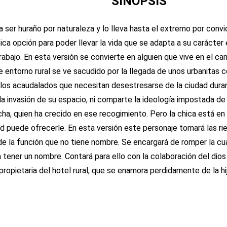
SINOPSIS
a ser huraño por naturaleza y lo lleva hasta el extremo por convic
nica opción para poder llevar la vida que se adapta a su carácter
rabajo. En esta versión se convierte en alguien que vive en el c
e entorno rural se ve sacudido por la llegada de unos urbanitas 
a los acaudalados que necesitan desestresarse de la ciudad dura
a invasión de su espacio, ni comparte la ideología impostada de e
a, quien ha crecido en ese recogimiento. Pero la chica está en
dad puede ofrecerle. En esta versión este personaje tomará las ri
 de la función que no tiene nombre. Se encargará de romper la cua
irá tener un nombre. Contará para ello con la colaboración del dio
a propietaria del hotel rural, que se enamora perdidamente de la 