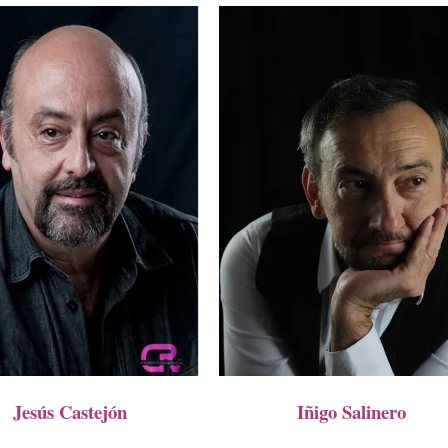
Jesús Castejón
Iñigo Salinero